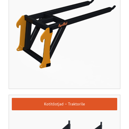
Kotitõstjad – Traktorile