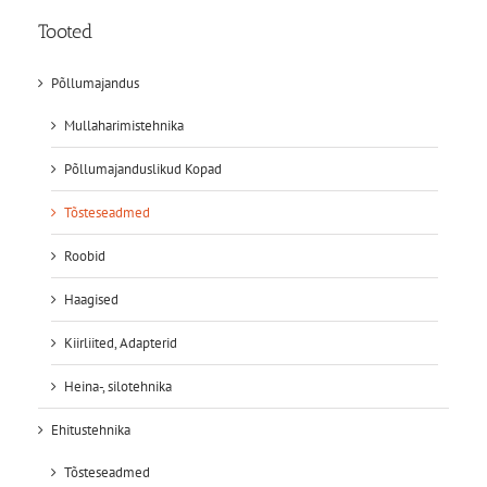
Tooted
Põllumajandus
Mullaharimistehnika
Põllumajanduslikud Kopad
Tõsteseadmed
Roobid
Haagised
Kiirliited, Adapterid
Heina-, silotehnika
Ehitustehnika
Tõsteseadmed