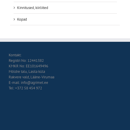
Kinnitused, kiirliited
Kopad
Kontakt:
Registri No: 12441382
KMKR No: EE101649496
Möldre talu, Lasila küla
Rakvere vald, Lääne-Virumaa
E-mail: info@agrimet.ee
Tel: +372 58 454 972